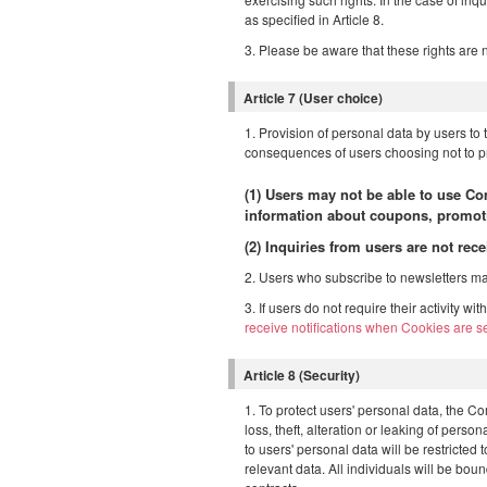
as specified in Article 8.
3. Please be aware that these rights are n
Article 7 (User choice)
1. Provision of personal data by users to 
consequences of users choosing not to pr
(1) Users may not be able to use Com
information about coupons, promoti
(2) Inquiries from users are not rec
2. Users who subscribe to newsletters ma
3. If users do not require their activity w
receive notifications when Cookies are se
Article 8 (Security)
1. To protect users' personal data, the 
loss, theft, alteration or leaking of pers
to users' personal data will be restricted
relevant data. All individuals will be bou