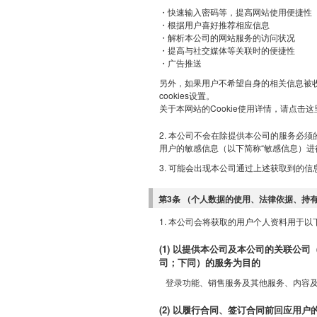
・快速输入密码等，提高网站使用便捷性
・根据用户喜好推荐相应信息
・解析本公司的网站服务的访问状况
・提高与社交媒体等关联时的便捷性
・广告推送
另外，如果用户不希望自身的相关信息被收
cookies设置。
关于本网站的Cookie使用详情，请
点击这
2. 本公司不会在除提供本公司的服务必
用户的敏感信息（以下简称“敏感信息）进
3. 可能会出现本公司通过上述获取到的
第3条 （个人数据的使用、法律依据、持
1. 本公司会将获取的用户个人资料用于
(1) 以提供本公司及本公司的关联公
司；下同）的服务为目的
登录功能、销售服务及其他服务、内容
(2) 以履行合同、签订合同前回应用户