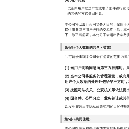
试图向用户发送广告或电子邮件进行宣
的其他的方式撤回同意。
本公司将以履行合同义务为目的，仅限于
提供服务或与用户进行的交易终止后，本
下，除正当必要，本公司不会超出收集数
第4条 (个人数据的共享・披露)
1. 可能会出现本公司会在必要的范围内
(1) 当用户明确同意向第三方披露时
(2) 当本公司将服务的管理运营，
用户个人数据的处理外包给第三方时，
(3) 按照司法机关、公安机关等依
(4) 因合并、公司分立、业务转让或
2. 发生在超出本隐私政策范围的目的使
第5条 (共同使用)
本公司以向用户提供更加丰富的服务内容