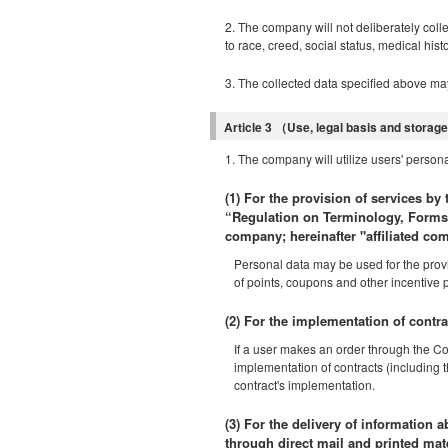
2. The company will not deliberately colle
to race, creed, social status, medical histo
3. The collected data specified above may
Article 3 （Use, legal basis and storag
1. The company will utilize users' person
(1) For the provision of services by
“Regulation on Terminology, Forms, 
company; hereinafter "affiliated co
Personal data may be used for the provisi
of points, coupons and other incentive
(2) For the implementation of contra
If a user makes an order through the C
implementation of contracts (including t
contract's implementation.
(3) For the delivery of information
through direct mail and printed mate