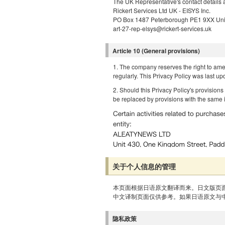
The UK Representative's contact details a
Rickert Services Ltd UK - EISYS Inc.
PO Box 1487 Peterborough PE1 9XX Un
art-27-rep-elsys@rickert-services.uk
Article 10 (General provisions)
1. The company reserves the right to amen
regularly. This Privacy Policy was last up
2. Should this Privacy Policy's provisions
be replaced by provisions with the same in
关于个人信息的管理
本页面根据日语原文翻译而来。日文版页
中文译制页面仅供参考。如果日语原文与
隐私政策