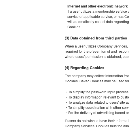
Internet and other electronic network 
If a user utilizes a membership service 
service or applicable service, or has C
will automatically collect data regardin
Cookies.
(3) Data obtained from third parties
When a user utilizes Company Services, t
required for the prevention of and respons
where users' permission is obtained, bas
(4) Regarding Cookies
The company may collect information from 
Cookies. Saved Cookies may be used for 
・To simplify the password input process,
・To display information relevant to custo
・To analyze data related to users' site a
・To simplify coordination with other ser
・For the delivery of advertising based o
If users do not wish to have their informa
Company Services, Cookies must be allowe