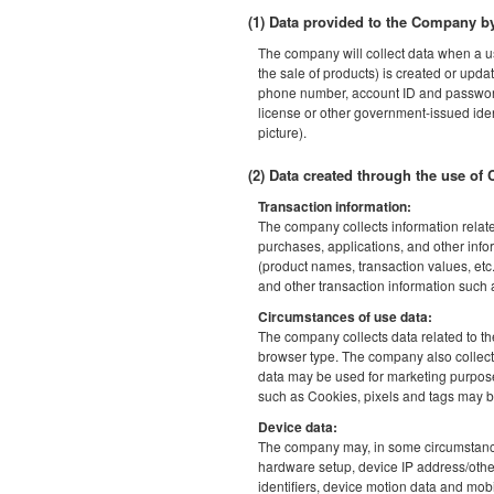
(1) Data provided to the Company by
The company will collect data when a us
the sale of products) is created or upda
phone number, account ID and password,
license or other government-issued ide
picture).
(2) Data created through the use of
Transaction information:
The company collects information related 
purchases, applications, and other info
(product names, transaction values, etc
and other transaction information such 
Circumstances of use data:
The company collects data related to th
browser type. The company also collect
data may be used for marketing purpose
such as Cookies, pixels and tags may b
Device data:
The company may, in some circumstances,
hardware setup, device IP address/other
identifiers, device motion data and mob