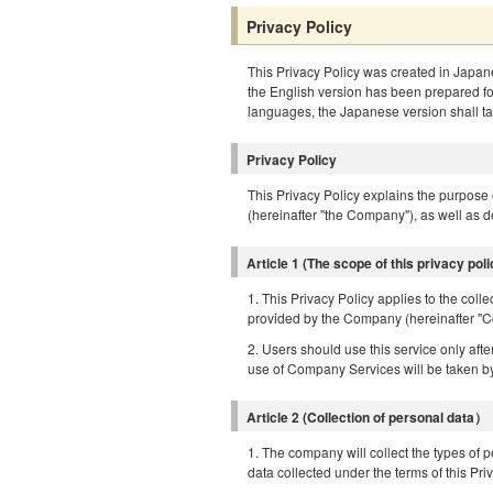
Privacy Policy
This Privacy Policy was created in Japan
the English version has been prepared for
languages, the Japanese version shall t
Privacy Policy
This Privacy Policy explains the purpose 
(hereinafter "the Company"), as well as de
Article 1 (The scope of this privacy po
1. This Privacy Policy applies to the coll
provided by the Company (hereinafter "C
2. Users should use this service only aft
use of Company Services will be taken by 
Article 2 (Collection of personal data）
1. The company will collect the types of p
data collected under the terms of this Pr