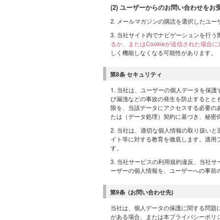
(2) ユーザーからのお問い合わせを
2. メールマガジンの購読を選択したユ
3. 当社サイト内でナビゲーションを行う
るか、またはCookieが送信された場
しく機能しなくなる可能性があります。
第8条 セキュリティ
1. 当社は、ユーザーの個人データを保
び漏洩などの事故の発生を防止するとと
限を、当該データにアクセスする必要の
たは（データ処理）契約に基づき、秘密
2. 当社は、適切な個人情報の取り扱い
イト等に対する教育を徹底します。適用
す。
3. 当社サービスの利用規約違反、当社
ーザーの個人情報を、ユーザーへの事前
第9条 (お問い合わせ先)
当社は、個人データの保護に関する問題
がある場合、または本プライバシーポリ