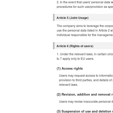
2. In the event that users' personal data 
procedures for such use/provision as spe
Article 5 (Joint Usage)
The company aims to leverage the corpora
use the personal data listed in Article 2 w
individual responsible for the management 
Article 6 (Rights of users)
1. Under the relevant laws, in certain ci
to 7 apply only to EU users.
(1) Access rights
Users may request access to information
provision to third parties, and details 
relevant laws.
(2) Revision, addition and removal r
Users may revise inaccurate personal d
(3) Suspension of use and deletion 