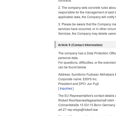
contracts.
2. The company sets concrete rules about 
responsible for the management of said in
applicable laws, the Company will notify 
3. Please be aware that the Company may
services have occurred, or in other cir
Services, the Company may delete users' p
Article 9 (Contact Information)
The company has a Data Protection Officer
personal data.
For questions, difficulties, or the exercisi
can be found below.
Address: Sumitomo Fudosan Akihabara E
Corporate name: EISYS Inc.
President and DPO: Jun Fujii
[
Inquiries
]
The EU Representative's contact details a
Rickert Rechtsanwaltsgesellschaft mbH -
Colmantstraße 15 53115 Bonn Germany
art-27-rep-eisys@rickert.law