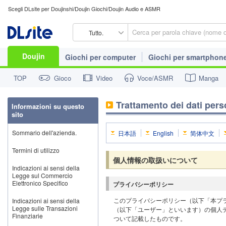
Scegli DLsite per Doujinshi/Doujin Giochi/Doujin Audio e ASMR
Tutto.
Doujin
Giochi per computer
Giochi per smartphon
TOP
Gioco
Video
Voce/ASMR
Manga
Trattamento dei dati pers
Informazioni su questo
sito
Sommario dell'azienda.
日本語
English
简体中文
Termini di utilizzo
個人情報の取扱いについて
Indicazioni ai sensi della
Legge sul Commercio
Elettronico Specifico
プライバシーポリシー
このプライバシーポリシー（以下「本プ
Indicazioni ai sensi della
Legge sulle Transazioni
（以下「ユーザー」といいます）の個人
Finanziarie
ついて記載したものです。