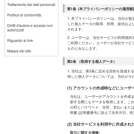
Trattamento dei dati personali
第1条 (本プライバシーポリシーの適用範
Politica di conformità.
1. 本プライバシーポリシーは、当社が
した個人データの取得、利用、提供およ
Diritti d'autore e accessi non
されます。
autorizzati
2. ユーザーは、当社サービスの利用規
Riguardo ai link
ご利用ください。ユーザーが当社サービ
ものとみなします。
Mappa del sito.
第2条 （取得する個人データ）
1. 当社は、第3条に定める目的を達成
得した個人データについては、当社がそ
(1) アカウントの作成時などにユー
当社は、ユーザーがアカウントを作成
新する際にもデータを取得します。これ
のIDとパスワード、住所、支払いまた
明書 (証明書番号に加えて生年月日、
(2) 当社サービスを利用中に作成さ
取引に関する情報: