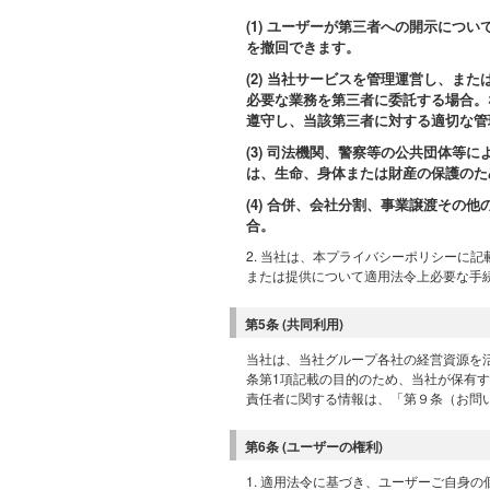
(1) ユーザーが第三者への開示に
を撤回できます。
(2) 当社サービスを管理運営し、
必要な業務を第三者に委託する場合。
遵守し、当該第三者に対する適切な管
(3) 司法機関、警察等の公共団体
は、生命、身体または財産の保護のた
(4) 合併、会社分割、事業譲渡そ
合。
2. 当社は、本プライバシーポリシーに
または提供について適用法令上必要な手
第5条 (共同利用)
当社は、当社グループ各社の経営資源を
条第1項記載の目的のため、当社が保有
責任者に関する情報は、「第９条（お問
第6条 (ユーザーの権利)
1. 適用法令に基づき、ユーザーご自身