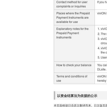
Contact method for user
If you 
complaints or inquiries
Places where the Prepaid
viviON 
Payment Instruments are
available for use
Explanatory notes for the
vivi
Prepaid Payment
The 
Instruments
vivi
circ
vivi
the 
User
How to check your balance
You can
DLsite.
Terms and conditions of
viviON 
use
hereby 
以资金结算法为依据的公示
本页面根据日语原文翻译而来。日文版页