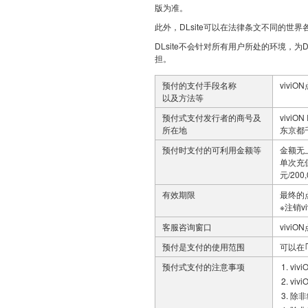
版为准。
此外，DLsite可以在法律条文不同的世
DLsite不会针对所有用户所处的环境，为
担。
预付的支付手段名称
vivi
以及方法等
预付式支付发行者的商号及
viviON 
所在地
东京都
预付时支付的可利用金额等
金额无
单次充值可
元/200
有效期限
最终的
※注销v
客服咨询窗口
vivi
预付是支付的使用范围
可以在｢D
预付式支付的注意事项
vi
vi
除非