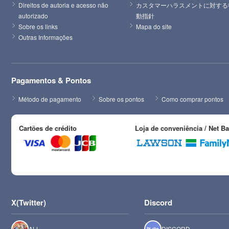
Direitos de autoria e acesso não 
カスタマーハラスメントに対する
autorizado
動指針
Sobre os links
Mapa do site
Outras Informações
Pagamentos & Pontos
Método de pagamento
Sobre os pontos
Como comprar pontos
Cartões de crédito
Loja de conveniência / Net B
X(Twitter)
Discord
ALL
DISCORD