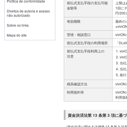
Política de conformidade
前払式支払手段の支払可能
上限は
金額等
1回にチャ
Direitos de autoria e acesso
円/200
não autorizado
有効期限
最終の
Sobre os links
※viv
苦情・相談窓口
vivi
Mapa do site
前払式支払手段の利用場所
「DLs
前払式支払手段利用上の
vi
注意
vi
当社
当社
発行
残高確認方法
vivi
利用規約等
vivi
利用規
資金決済法第 13 条第 3 項に
（資金決済に関する法律第 13 条第 3 