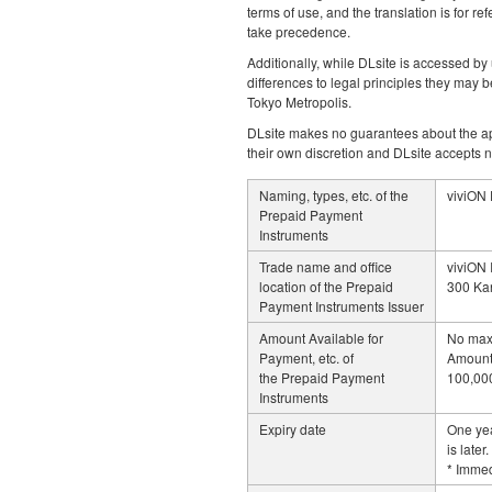
terms of use, and the translation is for 
take precedence.
Additionally, while DLsite is accessed by
differences to legal principles they may b
Tokyo Metropolis.
DLsite makes no guarantees about the appr
their own discretion and DLsite accepts no 
Naming, types, etc. of the
viviON 
Prepaid Payment
Instruments
Trade name and office
viviON 
location of the Prepaid
300 Ka
Payment Instruments Issuer
Amount Available for
No max
Payment, etc. of
Amount 
the Prepaid Payment
100,00
Instruments
Expiry date
One yea
is later.
* Immed