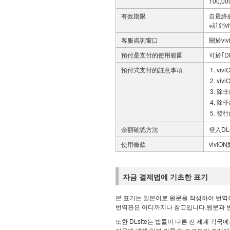
100,0
有效期限
自最終
※註銷v
客服咨詢窗口
關於vi
預付是支付的使用範圍
可於｢D
預付式支付的註意事項
vi
vi
除非
除非
發行
余額確認方法
登入DL
使用條款
viviO
자금 결제법에 기초한 표기
본 표기는 일본어로 원문을 작성하여 번역
번역판은 어디까지나 참고입니다.원문과 
또한 DLsite는 법률이 다른 전 세계 각국에