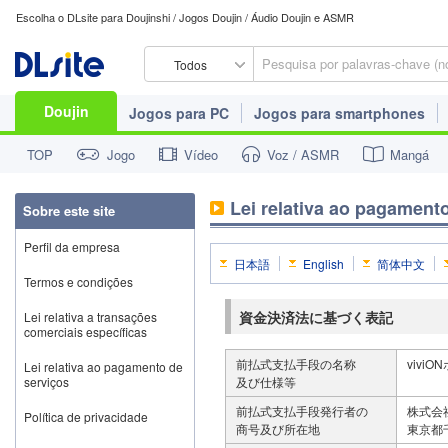
Escolha o DLsite para Doujinshi / Jogos Doujin / Áudio Doujin e ASMR
Todos
Doujin
Jogos para PC
Jogos para smartphones
TOP
Jogo
Vídeo
Voz / ASMR
Mangá
Lei relativa ao pagament
Sobre este site
Perfil da empresa
日本語
English
简体中文
Termos e condições
資金決済法に基づく表記
Lei relativa a transações
comerciais específicas
前払式支払手段の名称
viv
Lei relativa ao pagamento de
serviços
及び仕様等
前払式支払手段発行者の
株式会社
Política de privacidade
商号及び所在地
東京都