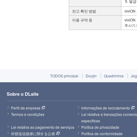
발급
잔고 확인 방법
viviO
이용 규약 등
viviO
주시기 
TODOS principal
Doujin
Quadrinhos
Jog
Sobre o DLsite
Perfil da empresa
Informações de recrutamento
Termos e condições
Lei relativa a transações comercia
específicas
Lei relativa ao pagamento de serviços
Política de privacidade
外部送信規律に関する公表
Política de conformidade