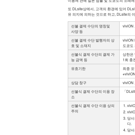
이용에 관해 일본 법률 및 도쿄도의 조례에
또 DLsite상에서, 고객의 환경에 있어 D
유 의지에 의하는 것으로 하고, DLsite
선불 결제 수단의 명칭및
vivi
사양 등
선불 결제 수단 발행자의 상
viviON 
호 및 소재지
도쿄도 
선불식 결제 수단의 결제 가
상한은 
능 금액 등
1회 충전 
유효기한
최종 포
※viv
상담 창구
viviO
선불식 결제 수단의 이용 장
「DLs
소
선불식 결제 수단 이용 상의
viv
주의
vi
당사
다.
당사