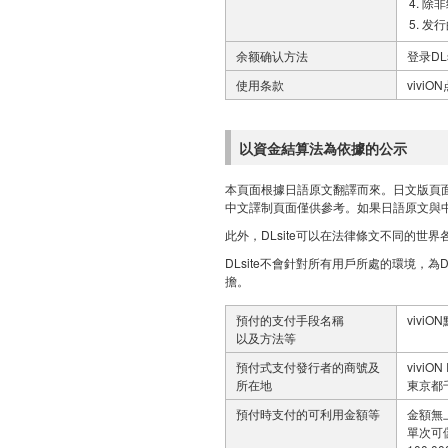
除非
发行
余额确认方法
登录DL
使用条款
viviO
以資金結算法為依據的公示
本頁面根據日語原文翻譯而來。日文版頁
中文譯制頁面僅供參考。如果日語原文與
此外，DLsite可以在法律條文不同的世
DLsite不會針對所有用戶所處的環境，為
擔。
預付的支付手段名稱
vivi
以及方法等
預付式支付發行者的商號及
viviON 
所在地
東京都
預付時支付的可利用金額等
金額無
單次可儲