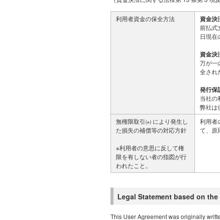
利用者資金の保全方法
資金決済
前払式
日現在
資金決済
万が一
全され
発行保
当社の
弊社は
無権限取引
により発生し
利用者
(※)
た損失の補償等の対応方針
て、原
※利用者の意思に反して権
限を有しない者の指図が行
われたこと。
Legal Statement based on the
This User Agreement was originally writt