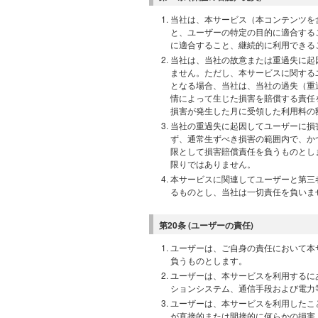
当社は、本サービス（本コンテンツを
と、ユーザーの特定の目的に適合する
に適合すること、継続的に利用できる
当社は、当社の故意または重過失に起
ません。ただし、本サービスに関する
となる場合、当社は、当社の過失（重
情によって生じた損害を賠償する責任
損害が発生した月に受領した利用料の
当社の重過失に起因してユーザーに損
ず、通常生ずべき損害の範囲内で、か
限として損害賠償責任を負うものとし
限りではありません。
本サービスに関連してユーザーと第三
るものとし、当社は一切責任を負いま
第20条 (ユーザーの責任)
ユーザーは、ご自身の責任において本
負うものとします。
ユーザーは、本サービスを利用するに
ションシステム、通信手段および電力
ユーザーは、本サービスを利用したこ
が直接的または間接的に何らかの損害