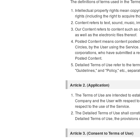
The definitions of terms used in the Terms
Intellectual property rights mean copyri
rights (including the right to acquire tho
Content refers to text, sound, music, 
Our Content refers to content such as
as well as the electronic files thereof.
Posted Content means content posted, 
Circles, by the User using the Service
corporations, who have submitted a regi
Posted Content.
Detailed Terms of Use refer to the ter
"Guidelines," and "Policy," etc., separ
Article 2. (Application)
The Terms of Use are intended to estab
Company and the User with respect to 
respect to the use of the Service.
The Detailed Terms of Use shall constit
Detailed Terms of Use, the provisions 
Article 3. (Consent to Terms of Use)