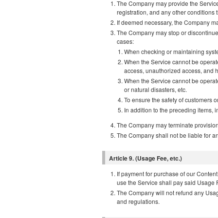
The Company may provide the Service, i
registration, and any other condition
If deemed necessary, the Company may c
The Company may stop or discontinue the
cases:
When checking or maintaining syste
When the Service cannot be operated
access, unauthorized access, and h
When the Service cannot be operated
or natural disasters, etc.
To ensure the safety of customers or 
In addition to the preceding items,
The Company may terminate provision o
The Company shall not be liable for a
Article 9. (Usage Fee, etc.)
If payment for purchase of our Content,
use the Service shall pay said Usage 
The Company will not refund any Usage
and regulations.