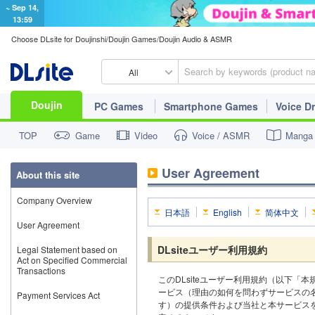
~ Sep 14,
13:59
Choose DLsite for Doujinshi/Doujin Games/Doujin Audio & ASMR
All
Doujin
PC Games
Smartphone Games
Voice D
TOP
Game
Video
Voice / ASMR
Manga
User Agreement
About this site
Company Overview
日本語
English
简体中文
User Agreement
DLsiteユーザー利用規約
Legal Statement based on
Act on Specified Commercial
Transactions
このDLsiteユーザー利用規約（以下「
ービス（理由の如何を問わずサービスの
Payment Services Act
す）の提供条件および当社と本サービス