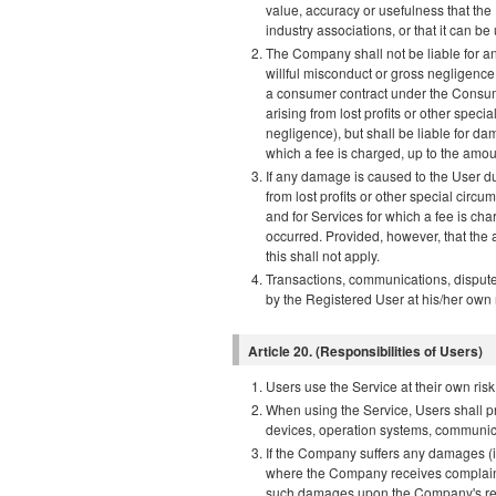
value, accuracy or usefulness that the 
industry associations, or that it can b
The Company shall not be liable for a
willful misconduct or gross negligence
a consumer contract under the Consum
arising from lost profits or other spec
negligence), but shall be liable for d
which a fee is charged, up to the amo
If any damage is caused to the User d
from lost profits or other special circ
and for Services for which a fee is c
occurred. Provided, however, that th
this shall not apply.
Transactions, communications, disputes
by the Registered User at his/her own 
Article 20. (Responsibilities of Users)
Users use the Service at their own risk 
When using the Service, Users shall 
devices, operation systems, communic
If the Company suffers any damages (inc
where the Company receives complaints
such damages upon the Company's re