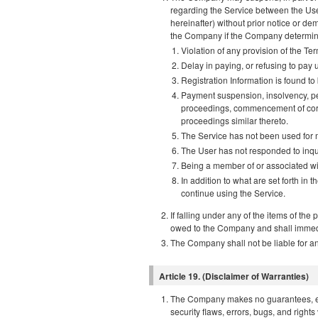
regarding the Service between the Us
hereinafter) without prior notice or d
the Company if the Company determines t
Violation of any provision of the Te
Delay in paying, or refusing to pay 
Registration Information is found to 
Payment suspension, insolvency, pe
proceedings, commencement of corp
proceedings similar thereto.
The Service has not been used for mo
The User has not responded to inqu
Being a member of or associated wit
In addition to what are set forth i
continue using the Service.
If falling under any of the items of the
owed to the Company and shall immedi
The Company shall not be liable for a
Article 19. (Disclaimer of Warranties)
The Company makes no guarantees, eithe
security flaws, errors, bugs, and rights 