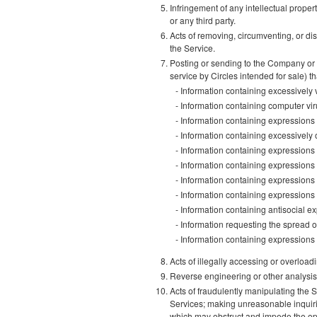
Infringement of any intellectual propert
or any third party.
Acts of removing, circumventing, or di
the Service.
Posting or sending to the Company or a
service by Circles intended for sale) 
Information containing excessively 
Information containing computer vi
Information containing expressions 
Information containing excessively
Information containing expressions 
Information containing expressions th
Information containing expressions t
Information containing expressions 
Information containing antisocial e
Information requesting the spread of
Information containing expressions 
Acts of illegally accessing or overload
Reverse engineering or other analysis
Acts of fraudulently manipulating the S
Services; making unreasonable inquiri
which may obstruct and impede the ope