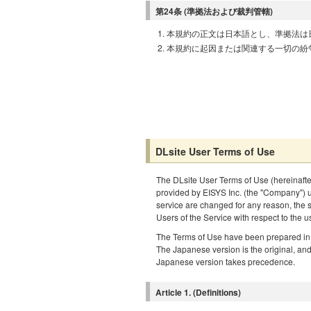
第24条 (準拠法および裁判管轄)
本規約の正文は日本語とし、準拠法は
本規約に起因または関連する一切の紛
DLsite User Terms of Use
The DLsite User Terms of Use (hereinafter 
provided by EISYS Inc. (the "Company") un
service are changed for any reason, the 
Users of the Service with respect to the u
The Terms of Use have been prepared in 
The Japanese version is the original, and 
Japanese version takes precedence.
Article 1. (Definitions)