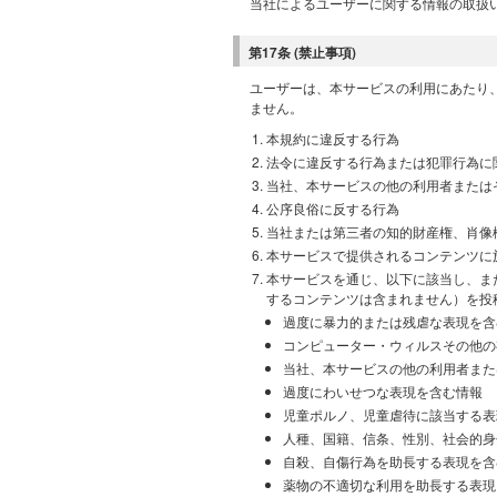
当社によるユーザーに関する情報の取扱
第17条 (禁止事項)
ユーザーは、本サービスの利用にあたり
ません。
本規約に違反する行為
法令に違反する行為または犯罪行為に
当社、本サービスの他の利用者または
公序良俗に反する行為
当社または第三者の知的財産権、肖像
本サービスで提供されるコンテンツに
本サービスを通じ、以下に該当し、ま
するコンテンツは含まれません）を投
過度に暴力的または残虐な表現を含
コンピューター・ウィルスその他の
当社、本サービスの他の利用者また
過度にわいせつな表現を含む情報
児童ポルノ、児童虐待に該当する表
人種、国籍、信条、性別、社会的身
自殺、自傷行為を助長する表現を含
薬物の不適切な利用を助長する表現