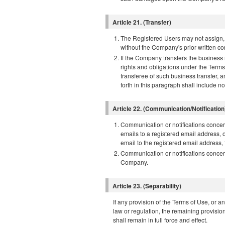
Article 21. (Transfer)
The Registered Users may not assign, tr
without the Company's prior written co
If the Company transfers the business 
rights and obligations under the Terms
transferee of such business transfer, 
forth in this paragraph shall include n
Article 22. (Communication/Notification
Communication or notifications concer
emails to a registered email address,
email to the registered email address,
Communication or notifications concer
Company.
Article 23. (Separability)
If any provision of the Terms of Use, or 
law or regulation, the remaining provisio
shall remain in full force and effect.