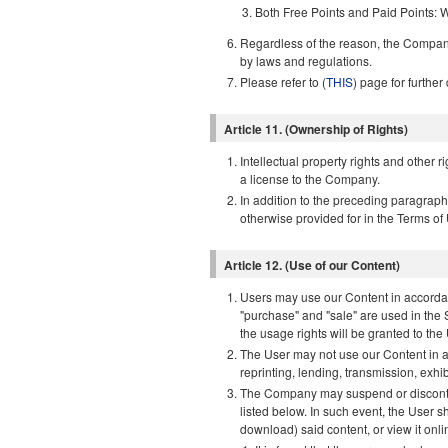
Both Free Points and Paid Points: W
Regardless of the reason, the Company 
by laws and regulations.
Please refer to (
THIS
) page for further
Article 11. (Ownership of Rights)
Intellectual property rights and other
a license to the Company.
In addition to the preceding paragraph,
otherwise provided for in the Terms of
Article 12. (Use of our Content)
Users may use our Content in accordan
"purchase" and "sale" are used in the Se
the usage rights will be granted to the 
The User may not use our Content in an
reprinting, lending, transmission, exhib
The Company may suspend or discontinue
listed below. In such event, the User 
download) said content, or view it onli