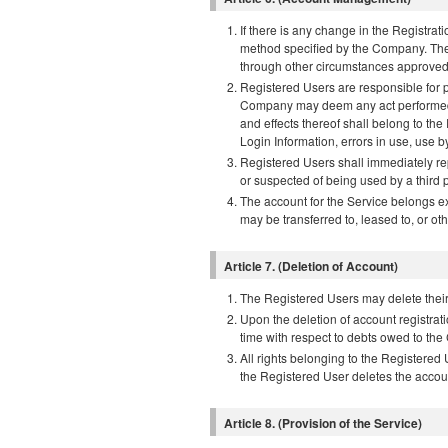
If there is any change in the Registra
method specified by the Company. Th
through other circumstances approve
Registered Users are responsible for 
Company may deem any act performed t
and effects thereof shall belong to t
Login Information, errors in use, use by 
Registered Users shall immediately rep
or suspected of being used by a third p
The account for the Service belongs ex
may be transferred to, leased to, or oth
Article 7. (Deletion of Account)
The Registered Users may delete their
Upon the deletion of account registrati
time with respect to debts owed to th
All rights belonging to the Registered 
the Registered User deletes the accoun
Article 8. (Provision of the Service)