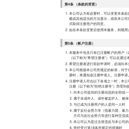
第4条 （条款的变更）
本公司认为有必要时，可以变更本条款
载或其他适当的方法显示，或依本公司
式取得注册用户的同意。
如在本条款变更后使用本服务，则视用
第5条 （帐户注册）
本服务中包含只有已注册帐户的用户（以
（以下称为“希望注册者”）可以在通过
希望注册者进行前款申请时，必须向本
本公司根据本公司所规定的标准，对于依
册时，将通知该注册申请人。注册申请
注册申请人符合以下各项之一时，本公
注册（以下称为“拒绝注册等”）而受到
向本公司提供的注册信息的全部或一
属于未成年人、成年被监护人、被保
与已成为注册用户的人是同一人时
属于反社会势力等（指暴力团、暴力
方式与反社会势力等进行某种交流或
本公司认为是过去曾违反与本公司的
曾经受过第18条所规定的措施时