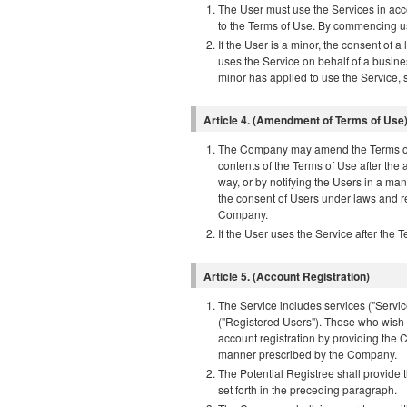
The User must use the Services in acc
to the Terms of Use. By commencing us
If the User is a minor, the consent of a
uses the Service on behalf of a busine
minor has applied to use the Service, 
Article 4. (Amendment of Terms of Use
The Company may amend the Terms of U
contents of the Terms of Use after the
way, or by notifying the Users in a m
the consent of Users under laws and r
Company.
If the User uses the Service after th
Article 5. (Account Registration)
The Service includes services ("Servi
("Registered Users"). Those who wish 
account registration by providing the 
manner prescribed by the Company.
The Potential Registree shall provide
set forth in the preceding paragraph.