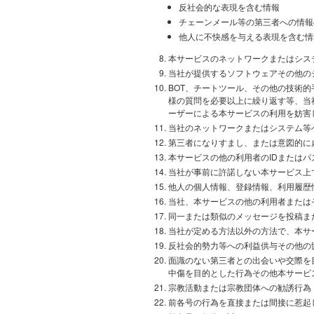
反社会的な表現を含む情報
チェーンメール等の第三者への情報
他人に不快感を与える表現を含む情
本サービスのネットワークまたはシス
当社が提供するソフトウェアその他の
BOT、チートツール、その他の技術
様の質問を必要以上に繰り返す等、当
ーザーによる本サービスの利用を妨害
当社のネットワークまたはシステム等
第三者になりすまし、または意図的に
本サービスの他の利用者のIDまたは
当社が事前に許諾しない本サービス上
他人の個人情報、登録情報、利用履歴
当社、本サービスの他の利用者または
同一または類似のメッセージを投稿ま
当社が定める方法以外の方法で、本サ
反社会的勢力等への利益供与その他の
面識のない第三者との出会いや交際を
中傷を目的とした行為その他本サービ
宗教活動または宗教団体への勧誘行為
前各号の行為を直接または間接に惹起