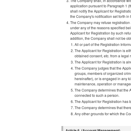
The Company shall, in accordance with
application pursuant to Paragraph 1 (th
shall notify the Applicant for Registrat
the Company's notification set forth in
The Company may refuse registration and 
under any of the reasons specified be
Applicant for Registration by such refusa
addition, the Company shall not be obli
All or part of the Registration Infor
The Applicant for Registration is ei
obtained consent, etc. from a legal r
The Applicant for Registration is al
The Company judges that the Applica
groups, members of organized crime 
hereinafter), or is engaged in any k
maintenance, operation or managemen
The Company determines that the App
connected to such a person.
The Applicant for Registration has b
The Company determines that there is
Any other grounds for which the Co
Article 6. (Account Management)