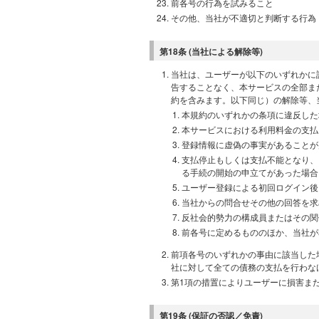
前各号の行為を試みること
その他、当社が不適切と判断する行為
第18条 (当社による解除等)
当社は、ユーザーが以下のいずれかに
告することなく、本サービスの全部ま
約を含みます。以下同じ）の解除等、
本規約のいずれかの条項に違反した
本サービスにおける利用料金の支払
登録情報に虚偽の事実があることが
支払停止もしくは支払不能となり、
る手続の開始の申立てがあった場合
ユーザー登録による初回ログイン後
当社からの問合せその他の回答を求
反社会的勢力の構成員またはその関
前各号に定めるもののほか、当社が
前項各号のいずれかの事由に該当した
社に対して全ての債務の支払を行わな
第1項の措置によりユーザーに損害ま
第19条 (保証の否認／免責)