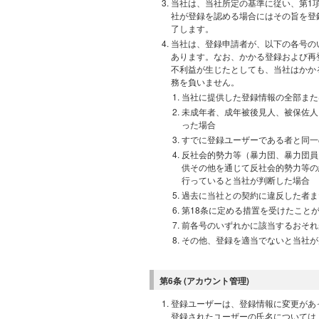
当社は、当社所定の基準に従い、第1
社が登録を認める場合にはその旨を登
了します。
当社は、登録申請者が、以下の各号の
あります。なお、かかる登録および再
不利益が生じたとしても、当社はかか
務を負いません。
当社に提供した登録情報の全部また
未成年者、成年被後見人、被保佐人
った場合
すでに登録ユーザーである者と同一
反社会的勢力等（暴力団、暴力団員
供その他を通じて反社会的勢力等の
行っていると当社が判断した場合
過去に当社との契約に違反した者ま
第18条に定める措置を受けたこと
前各号のいずれかに該当するおそれ
その他、登録を適当でないと当社が
第6条 (アカウント管理)
登録ユーザーは、登録情報に変更があ
登録されたユーザーの氏名については