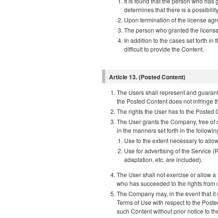
It is found that the person who has
determines that there is a possibilit
Upon termination of the license a
The person who granted the license 
In addition to the cases set forth 
difficult to provide the Content.
Article 13. (Posted Content)
The Users shall represent and guarante
the Posted Content does not infringe the
The rights the User has to the Posted 
The User grants the Company, free of 
in the manners set forth in the followin
Use to the extent necessary to allo
Use for advertising of the Service (R
adaptation, etc. are included).
The User shall not exercise or allow a
who has succeeded to the rights from
The Company may, in the event that it d
Terms of Use with respect to the Poste
such Content without prior notice to th