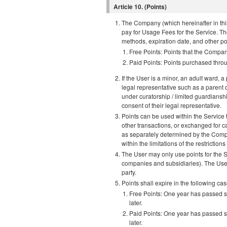
Article 10. (Points)
The Company (which hereinafter in thi
pay for Usage Fees for the Service. Th
methods, expiration date, and other p
Free Points: Points that the Compan
Paid Points: Points purchased throu
If the User is a minor, an adult ward, a
legal representative such as a parent o
under curatorship / limited guardianshi
consent of their legal representative.
Points can be used within the Service
other transactions, or exchanged for ca
as separately determined by the Compa
within the limitations of the restriction
The User may only use points for the 
companies and subsidiaries). The User 
party.
Points shall expire in the following cas
Free Points: One year has passed sin
later.
Paid Points: One year has passed sin
later.