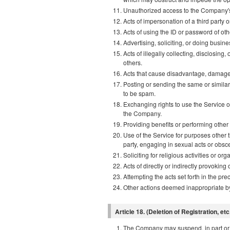
Unauthorized access to the Company's
Acts of impersonation of a third party o
Acts of using the ID or password of oth
Advertising, soliciting, or doing busin
Acts of illegally collecting, disclosing
others.
Acts that cause disadvantage, damage, 
Posting or sending the same or simila
to be spam.
Exchanging rights to use the Service o
the Company.
Providing benefits or performing other 
Use of the Service for purposes other 
party, engaging in sexual acts or obsc
Soliciting for religious activities or org
Acts of directly or indirectly provoking o
Attempting the acts set forth in the pre
Other actions deemed inappropriate 
Article 18. (Deletion of Registration, etc
The Company may suspend, in part or i