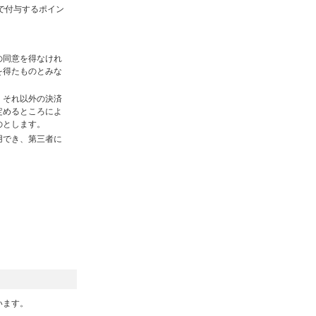
で付与するポイン
の同意を得なけれ
を得たものとみな
。それ以外の決済
定めるところによ
のとします。
用でき、第三者に
います。