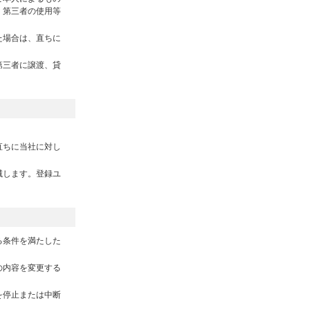
、第三者の使用等
た場合は、直ちに
第三者に譲渡、貸
直ちに当社に対し
滅します。登録ユ
る条件を満たした
の内容を変更する
を停止または中断