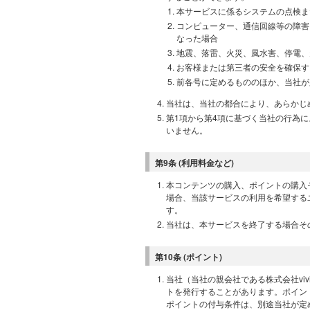
本サービスに係るシステムの点検ま
コンピューター、通信回線等の障害
なった場合
地震、落雷、火災、風水害、停電、
お客様または第三者の安全を確保す
前各号に定めるもののほか、当社が
当社は、当社の都合により、あらかじ
第1項から第4項に基づく当社の行為
いません。
第9条 (利用料金など)
本コンテンツの購入、ポイントの購入
場合、当該サービスの利用を希望する
す。
当社は、本サービスを終了する場合そ
第10条 (ポイント)
当社（当社の親会社である株式会社vi
トを発行することがあります。ポイン
ポイントの付与条件は、別途当社が定