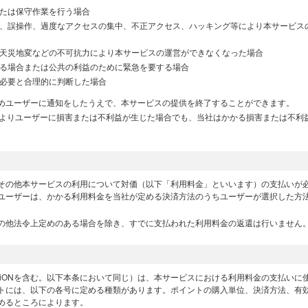
たは保守作業を行う場合
、誤操作、過度なアクセスの集中、不正アクセス、ハッキング等により本サービス
天災地変などの不可抗力により本サービスの運営ができなくなった場合
る場合または公共の利益のために緊急を要する場合
必要と合理的に判断した場合
めユーザーに通知をしたうえで、本サービスの提供を終了することができます。
によりユーザーに損害または不利益が生じた場合でも、当社はかかる損害または不利
その他本サービスの利用について対価（以下「利用料金」といいます）の支払いが
ユーザーは、かかる利用料金を当社が定める決済方法のうちユーザーが選択した方
の他法令上定めのある場合を除き、すでに支払われた利用料金の返還は行いません
viONを含む。以下本条において同じ）は、本サービスにおける利用料金の支払いに
トには、以下の各号に定める種類があります。ポイントの購入単位、決済方法、有
めるところによります。