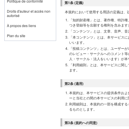
Politique de conformité
第1条 (定義)
Droits d'auteur et accès non
本規約において使用する用語の定義は、
autorisé
「知的財産権」とは、著作権、特許権
つき登録等を出願する権利を含みます
À propos des liens
「コンテンツ」とは、文章、音声、音
Plan du site
「本コンテンツ」とは、本サービスに
いいます。
「投稿コンテンツ」とは、ユーザーが
のレビュー・サークルへのコメント等
人・サークル・法人をいいます）が本
「利用細則」とは、本サービスに関し
ます。
第2条 (適用)
本規約は、本サービスの提供条件およ
ーと当社との間の本サービスの利用に
利用細則は、本規約の一部を構成する
るものとします。
第3条 (規約への同意)