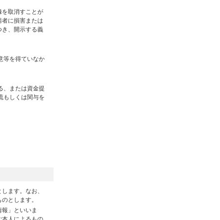
録を取消すことが
請者に損害または
つき、開示する義
意等を得ていなか
る、または資金提
流もしくは関与を
とします。なお、
ものとします。
情報」といいま
ご本人によるもの