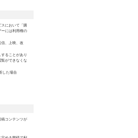
。
ビスにおいて「購
ザーには利用権の
送信、上映、改
しすることがあり
閲覧ができなくな
断した場合
投稿コンテンツが
に定める態様で利