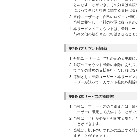
とみなすことができ、その効果は当該
によって生じた損害に関する責任は登
登録ユーザーは、自己のログイン情報
当社に報告し、当社の指示に従うもの
本サービスのアカウントは、登録ユー
与その他の処分または相続させること
第7条 (アカウント削除)
登録ユーザーは、当社の定める手続に
前項のアカウント登録の削除にあたり
て全ての債務の支払を行わなければな
原則として登録ユーザーの本サービス
ーザーが誤ってアカウント登録を削除
第8条 (本サービスの提供等)
当社は、本サービスの全部または一部
ユーザーに限定して提供することがで
当社は、当社が必要と判断する場合、
ことができます。
当社は、以下のいずれかに該当する場
することができます。