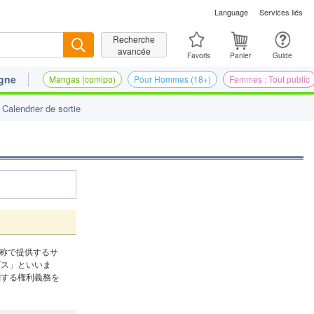
Language
Services liés
Recherche
Recherche
avancée
Favoris
Panier
Guide
igne
Mangas (comipo)
Pour Hommes (18+)
Femmes : Tout public
Calendrier de sortie
名称で提供するサ
ビス」といいま
関する権利義務を