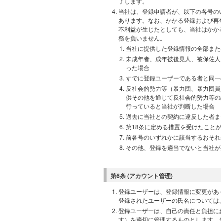
了します。
当社は、登録申請者が、以下の各号の
あります。なお、かかる登録および再
不利益が生じたとしても、当社はかか
務を負いません。
当社に提供した登録情報の全部また
未成年者、成年被後見人、被保佐人
った場合
すでに登録ユーザーである者と同一
反社会的勢力等（暴力団、暴力団員
供その他を通じて反社会的勢力等の
行っていると当社が判断した場合
過去に当社との契約に違反した者ま
第18条に定める措置を受けたこと
前各号のいずれかに該当するおそれ
その他、登録を適当でないと当社が
第6条 (アカウント管理)
登録ユーザーは、登録情報に変更があ
登録されたユーザーの氏名については
登録ユーザーは、自己の責任と負担に
す）を適切に管理するものとします。