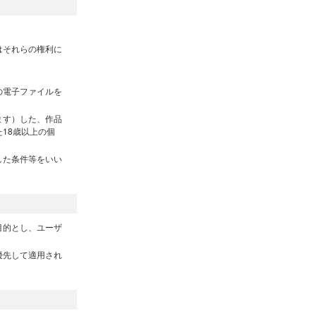
はそれらの権利に
の電子ファイルを
ます）した、作品
18歳以上の個
した条件等をいい
目的とし、ユーザ
優先して適用され