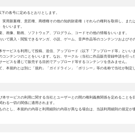
以下の各号に定めるとおりとします。
、実用新案権、意匠権、商標権その他の知的財産権（それらの権利を取得し、また
）をいいます。
楽、画像、動画、ソフトウェア、プログラム、コードその他の情報をいいます。
おいて購入・閲覧できるマンガ、小説、ゲーム、音声作品等のコンテンツおよびそ
本サービスを利用して投稿、送信、アップロード（以下「アップロード等」といい
のコンテンツのことをいいます。なお、サークル（当社に作品販売登録申請を行った
サービスを通じて販売する目的でアップロード等するコンテンツを含みません。
て、本規約とは別に「規約」「ガイドライン」「ポリシー」等の名称で当社が制定
び本サービスの利用に関する当社とユーザーとの間の権利義務関係を定めることを
関わる一切の関係に適用されます。
ものとし、本規約の内容と利用細則の内容が異なる場合は、当該利用細則の規定が