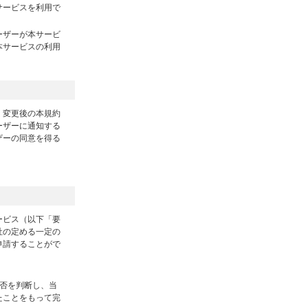
サービスを利用で
ーザーが本サービ
本サービスの利用
、変更後の本規約
ーザーに通知する
ザーの同意を得る
ービス（以下「要
社の定める一定の
申請することがで
否を判断し、当
たことをもって完