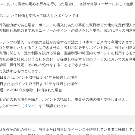
スにおいて当社の定める行為を行なった場合に、当社が当該ユーザーに対して無償
スにおいて対価を支払って購入したポイントです。
行為能力者である場合、ポイントの購入にあたり事前に親権者その他の法定代理人
の制限行為能力者であるユーザーがポイントの購入をした場合、法定代理人の同意
ンテンツの購入、その他の当社が指定する方法により本サービス内で利用できます
益と交換したりすることはできません。各利用に必要なポイント数は、当社が別途
利用に関して一定の制限を設ける場合、当該制限の範囲内でポイントを利用するも
当社の親会社および子会社を含む）が提供し指定する他のサービスにおいてのみ利
移転、担保設定、その他の処分をすることはできません。
に失効するものとします。
日またはポイント取得日より1年を経過した場合
日またはポイント取得日より1年を経過した場合
viviON IDが削除・抹消された場合
上定めのある場合を除き、ポイントの払戻し、現金その他の物と交換しません。
ちらのページ（
リンク
）をご確認ください。
財産権その他の権利は、当社または当社にライセンスを許諾している者に帰属して