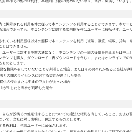
的財産権その他の権利は、本規約に別段の定めのない限り、当社に帰属しています
内に掲示される利用条件に従って本コンテンツを利用することができます。本サー
る場合であっても、本コンテンツに関する知的財産権はユーザーに移転せず、ユー
されている利用態様以外の態様で本コンテンツを利用（複製、譲渡、転載、貸与、
ことはできません。
、ユーザーに対する事前の通知なく、本コンテンツの一部の提供を停止または中止
ンテンツを購入、ダウンロード（再ダウンロードを含む）、またはオンラインでの
るものとします。
要な権限を有していないことが判明した場合、またはそのおそれがあると当社が判
者との間のライセンスに関する契約が終了した場合
提供の停止または中止の申入れがあった場合
由が生じたと当社が判断した場合
、自らが投稿その他送信することについての適法な権利を有していること、および
ついて、当社に対し表明し、保証するものとします。
する権利は、当該ユーザーに留保されます。
ンツのうち一般に公開されたものについて、日本を含む全世界において以下の各号