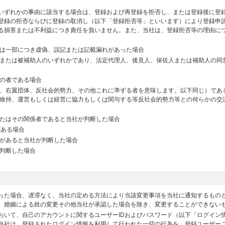
いずれかの事由に該当する場合は、登録および再登録を拒否し、または登録後に登
登録の拒否ならびに登録の取消し（以下「登録拒否等」といいます）により登録申
る損害または不利益につき責任を負いません。また、当社は、登録拒否等の理由に
は一部につき虚偽、誤記または記載漏れがあった場合
または被補助人のいずれかであり、法定代理人、後見人、保佐人または補助人の同
の者である場合
、右翼団体、反社会的勢力、その他これに準ずる者を意味します。以下同じ）であ
維持、運営もしくは経営に協力もしくは関与する等反社会的勢力等との何らかの交
たはその関係者であると当社が判断した場合
がある場合
があると当社が判断した場合
判断した場合
った場合、遅滞なく、当社の定める方法により当該変更事項を当社に通知するもの
、婚姻による姓の変更その他当社が承認した場合を除き、変更することができない
おいて、自己のアカウントに関するユーザーIDおよびパスワード（以下「ログイン
当社は、登録されたログイン情報を利用して行われた一切の行為を、登録ユーザー