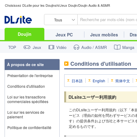
Choisissez DLsite pour les Doujinshi/Jeux Doujin/Doujin Audio & ASMR
Tous
Doujin
Jeux PC
Jeux mobiles
Dra
TOP
Jeux
Vidéo
Audio / ASMR
Manga
Conditions d'utilisation
À propos de ce site
Présentation de l'entreprise
日本語
English
简体中文
Conditions d'utilisation
DLsiteユーザー利用規約
Loi sur les transactions
commerciales spécifiées
このDLsiteユーザー利用規約（以下「
Loi sur les services de
ービス（理由の如何を問わずサービスの
paiement
す）の提供条件および当社と本サービス
定めるものです。
Politique de confidentialité