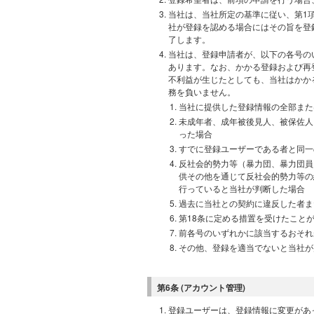
当社は、当社所定の基準に従い、第1
社が登録を認める場合にはその旨を登
了します。
当社は、登録申請者が、以下の各号の
あります。なお、かかる登録および再
不利益が生じたとしても、当社はかか
務を負いません。
当社に提供した登録情報の全部また
未成年者、成年被後見人、被保佐人
った場合
すでに登録ユーザーである者と同一
反社会的勢力等（暴力団、暴力団員
供その他を通じて反社会的勢力等の
行っていると当社が判断した場合
過去に当社との契約に違反した者ま
第18条に定める措置を受けたこと
前各号のいずれかに該当するおそれ
その他、登録を適当でないと当社が
第6条 (アカウント管理)
登録ユーザーは、登録情報に変更があ