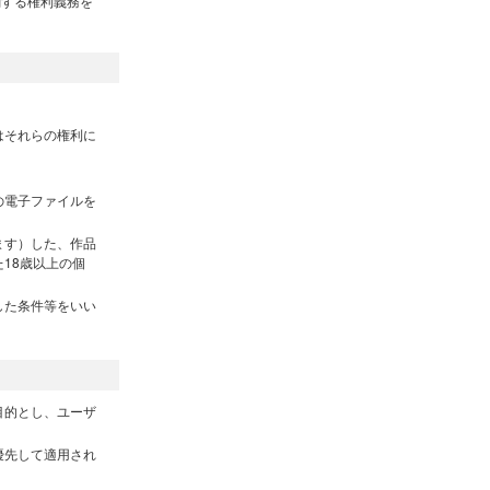
関する権利義務を
はそれらの権利に
の電子ファイルを
ます）した、作品
18歳以上の個
した条件等をいい
目的とし、ユーザ
優先して適用され