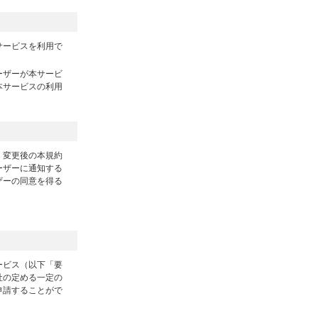
サービスを利用で
ーザーが本サービ
本サービスの利用
、変更後の本規約
ーザーに通知する
ザーの同意を得る
ービス（以下「要
社の定める一定の
申請することがで