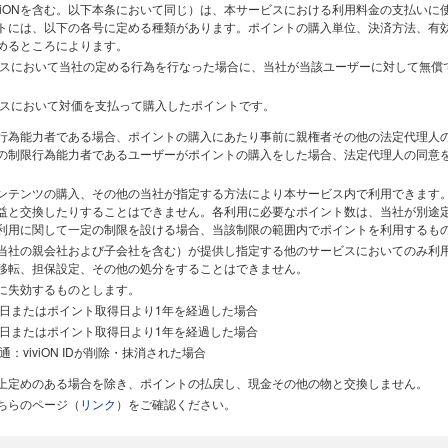
viONを含む。以下本条において同じ）は、本サービスにおける利用料金の支払いに
トには、以下の各号に定める種類があります。ポイントの購入単位、決済方法、有
めるところによります。
スにおいて当社の定める行為を行なった場合に、当社が当該ユーザーに対して無償
スにおいて対価を支払って購入したポイントです。
行為能力者である場合、ポイントの購入にあたり事前に親権者その他の法定代理人
の制限行為能力者であるユーザーがポイントの購入をした場合、法定代理人の同意
ンテンツの購入、その他の当社が指定する方法により本サービス内で利用できます
益と交換したりすることはできません。各利用に必要なポイント数は、当社が別途
利用に関して一定の制限を設ける場合、当該制限の範囲内でポイントを利用するも
当社の親会社および子会社を含む）が提供し指定する他のサービスにおいてのみ利
移転、担保設定、その他の処分をすることはできません。
に失効するものとします。
日またはポイント取得日より1年を経過した場合
日またはポイント取得日より1年を経過した場合
viviON IDが削除・抹消された場合
上定めのある場合を除き、ポイントの払戻し、現金その他の物と交換しません。
ちらのページ（
リンク
）をご確認ください。