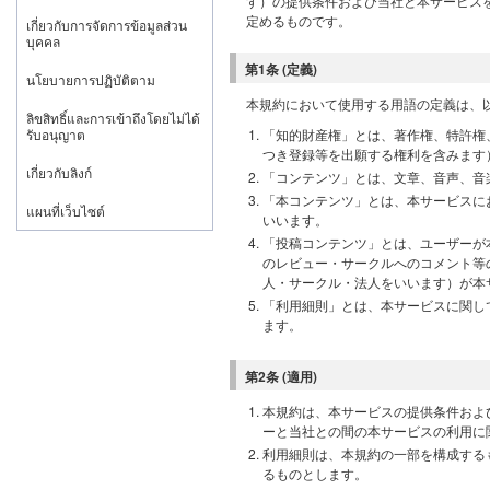
す）の提供条件および当社と本サービス
定めるものです。
เกี่ยวกับการจัดการข้อมูลส่วน
บุคคล
第1条 (定義)
นโยบายการปฏิบัติตาม
本規約において使用する用語の定義は、
ลิขสิทธิ์และการเข้าถึงโดยไม่ได้
รับอนุญาต
「知的財産権」とは、著作権、特許権
つき登録等を出願する権利を含みます
เกี่ยวกับลิงก์
「コンテンツ」とは、文章、音声、音
「本コンテンツ」とは、本サービスに
แผนที่เว็บไซต์
いいます。
「投稿コンテンツ」とは、ユーザーが
のレビュー・サークルへのコメント等
人・サークル・法人をいいます）が本
「利用細則」とは、本サービスに関し
ます。
第2条 (適用)
本規約は、本サービスの提供条件およ
ーと当社との間の本サービスの利用に
利用細則は、本規約の一部を構成する
るものとします。