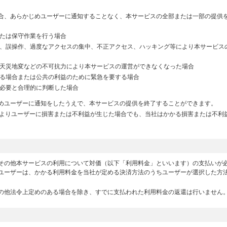
合、あらかじめユーザーに通知することなく、本サービスの全部または一部の提供
たは保守作業を行う場合
、誤操作、過度なアクセスの集中、不正アクセス、ハッキング等により本サービス
天災地変などの不可抗力により本サービスの運営ができなくなった場合
る場合または公共の利益のために緊急を要する場合
必要と合理的に判断した場合
めユーザーに通知をしたうえで、本サービスの提供を終了することができます。
によりユーザーに損害または不利益が生じた場合でも、当社はかかる損害または不利
その他本サービスの利用について対価（以下「利用料金」といいます）の支払いが
ユーザーは、かかる利用料金を当社が定める決済方法のうちユーザーが選択した方
の他法令上定めのある場合を除き、すでに支払われた利用料金の返還は行いません