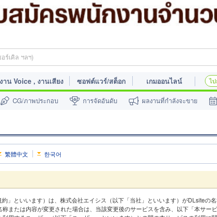
งาน Voice , งานเสียง
ซอฟต์แวร์/สต็อก
เกมออนไลน์
ไปย
CG/ภาพประกอบ
การจัดอันดับ
ผลงานที่กำลังจะขาย
繁體中文
한국어
本規約」といいます）は、株式会社エイシス（以下「当社」といいます）がDLsiteの
名称または内容が変更された場合は、当該変更後のサービスを含み、以下「本サー