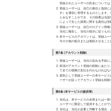
登録されたユーザーの氏名については
登録ユーザーは、自己の責任と負担に
す）を適切に管理するものとします。
とみなすことができ、その効果は当該
によって生じた損害に関する責任は登
登録ユーザーは、自己のログイン情報
当社に報告し、当社の指示に従うもの
本サービスのアカウントは、登録ユー
与その他の処分または相続させること
第7条 (アカウント削除)
登録ユーザーは、当社の定める手続に
前項のアカウント登録の削除にあたり
て全ての債務の支払を行わなければな
原則として登録ユーザーの本サービス
ーザーが誤ってアカウント登録を削除
第8条 (本サービスの提供等)
当社は、本サービスの全部または一部
ユーザーに限定して提供することがで
当社は、当社が必要と判断する場合、