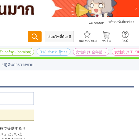
บริการที่เกี่ยวข้อง
Language
เงื่อนไขที่ต้องมี
ค้นหา
ผลงานที่ชอบ
รถเข็น
ไกด์
ัง การ์ตูน (comipo)
R18 สำหรับผู้ชาย
女性向け 全年齢へ
女性向け TL/B
ปฏิทินการวางขาย
名称で提供するサ
ビス」といいま