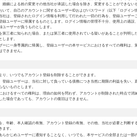
、婚姻による姓の変更その他当社が承認した場合を除き、変更することができない
おいて、自己のアカウントに関するユーザーIDおよびパスワード（以下「ログイン
当社は、登録されたログイン情報を利用して行われた一切の行為を、登録ユーザー
登録ユーザーに帰属するものとします。ログイン情報の管理不十分、使用上の過誤
録ユーザーが負うものとします。
を第三者に知られた場合、または第三者に使用されている疑いがあることが判明し
とします。
ザーに一身専属的に帰属し、登録ユーザーの本サービスにおけるすべての権利は、
はできません。
より、いつでもアカウント登録を削除することができます。
、登録ユーザーは、当社に対して負っている債務につき当然に期限の利益を失い、
らないものとします。
におけるすべての権利は、理由の如何を問わず、アカウントが削除された時点で消
した場合であっても、アカウントの復旧はできません。
を、年齢、本人確認の有無、アカウント登録の有無、その他、当社が必要と判断す
きます。
あらかじめユーザーに通知することなく、いつでも、本サービスの全部または一部