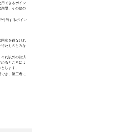
使用できるポイン
効期限、その他の
で付与するポイン
の同意を得なけれ
を得たものとみな
。それ以外の決済
定めるところによ
のとします。
用でき、第三者に