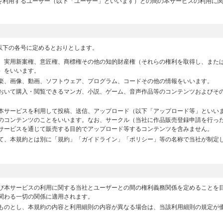
を利用するユーザー（以下「ユーザー」といいます）との間の本サービスの利用に
以下の各号に定めるとおりとします。
、実用新案権、意匠権、商標権その他の知的財産権（それらの権利を取得し、また
）をいいます。
楽、画像、動画、ソフトウェア、プログラム、コードその他の情報をいいます。
おいて購入・閲覧できるマンガ、小説、ゲーム、音声作品等のコンテンツおよびそ
本サービスを利用して投稿、送信、アップロード（以下「アップロード等」といい
のコンテンツのことをいいます。なお、サークル（当社に作品販売登録申請を行った
サービスを通じて販売する目的でアップロード等するコンテンツを含みません。
て、本規約とは別に「規約」「ガイドライン」「ポリシー」等の名称で当社が制定
び本サービスの利用に関する当社とユーザーとの間の権利義務関係を定めることを
関わる一切の関係に適用されます。
ものとし、本規約の内容と利用細則の内容が異なる場合は、当該利用細則の規定が