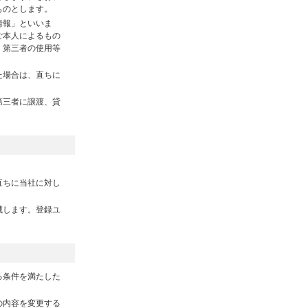
ものとします。
情報」といいま
ご本人によるもの
、第三者の使用等
た場合は、直ちに
第三者に譲渡、貸
直ちに当社に対し
滅します。登録ユ
る条件を満たした
の内容を変更する