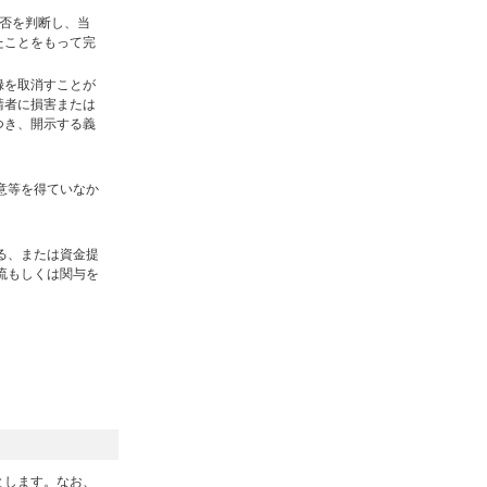
否を判断し、当
たことをもって完
録を取消すことが
請者に損害または
つき、開示する義
意等を得ていなか
る、または資金提
流もしくは関与を
とします。なお、