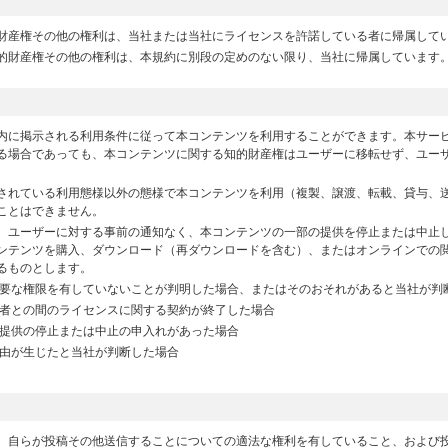
財産権その他の権利は、当社または当社にライセンスを許諾している者に帰属して
的財産権その他の権利は、本規約に別段の定めのない限り、当社に帰属しています
内に掲示される利用条件に従って本コンテンツを利用することができます。本サー
る場合であっても、本コンテンツに関する知的財産権はユーザーに移転せず、ユー
されている利用態様以外の態様で本コンテンツを利用（複製、譲渡、転載、貸与、
ことはできません。
、ユーザーに対する事前の通知なく、本コンテンツの一部の提供を停止または中止
ンテンツを購入、ダウンロード（再ダウンロードを含む）、またはオンラインでの
るものとします。
要な権限を有していないことが判明した場合、またはそのおそれがあると当社が判
者との間のライセンスに関する契約が終了した場合
提供の停止または中止の申入れがあった場合
由が生じたと当社が判断した場合
、自らが投稿その他送信することについての適法な権利を有していること、および