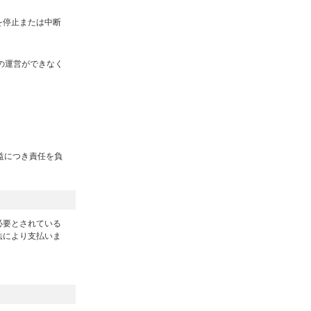
を停止または中断
の運営ができなく
益につき責任を負
必要とされている
法により支払いま
。