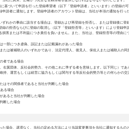
項に基づいて申請を行った登録希望者（以下「登録申請者」といいます）の登録の可
録申請者に通知します。登録申請者のアカウント登録は、当社が本項の通知を行っ
いずれかの事由に該当する場合は、登録および再登録を拒否し、または登録後に登
登録の拒否ならびに登録の取消し（以下「登録拒否等」といいます）により登録申
る損害または不利益につき責任を負いません。また、当社は、登録拒否等の理由に
は一部につき虚偽、誤記または記載漏れがあった場合
または被補助人のいずれかであり、法定代理人、後見人、保佐人または補助人の同
の者である場合
、右翼団体、反社会的勢力、その他これに準ずる者を意味します。以下同じ）であ
維持、運営もしくは経営に協力もしくは関与する等反社会的勢力等との何らかの交
たはその関係者であると当社が判断した場合
がある場合
があると当社が判断した場合
判断した場合
った場合、遅滞なく、当社の定める方法により当該変更事項を当社に通知するもの