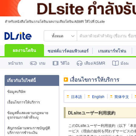
สำหรับหนังสือโดจิน/เกมโดจิน/ผลงานเสียงโดจิน/ASMR ให้ไปที่ DLsite
ทั้งหมด
ผลงานโดจิน
ซอฟต์แวร์คอมพิวเตอร์
เกมสมาร์ทโฟน
หน้าแรก
เกม
วิดีโอ
เสียง/ASMR
มังงะ
เงื่อนไขการให้บริการ
เกี่ยวกับเว็บไซต์นี้
ข้อมูลบริษัท
日本語
English
简体中文
เงื่อนไขการให้บริการ
DLsiteユーザー利用規約
ข้อมูลที่แสดงตามกฎหมาย
ธุรกรรมการค้าที่ระบุ
このDLsiteユーザー利用規約（以下「
สัญกรณ์ตามพระราชบัญญัติ
ービス（理由の如何を問わずサービスの
บริการการชำระเงิน