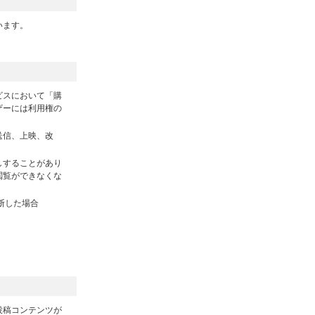
います。
。
ビスにおいて「購
ザーには利用権の
送信、上映、改
しすることがあり
閲覧ができなくな
断した場合
投稿コンテンツが