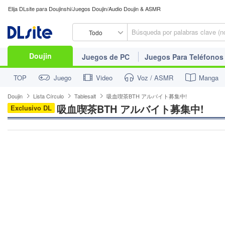
Elija DLsite para Doujinshi/Juegos Doujin/Audio Doujin & ASMR
Todo
Doujin
Juegos de PC
Juegos Para Teléfonos
TOP
Juego
Video
Voz / ASMR
Manga
Doujin
Lista Círculo
Tablesalt
吸血喫茶BTH アルバイト募集中!
吸血喫茶BTH アルバイト募集中!
Exclusivo DL