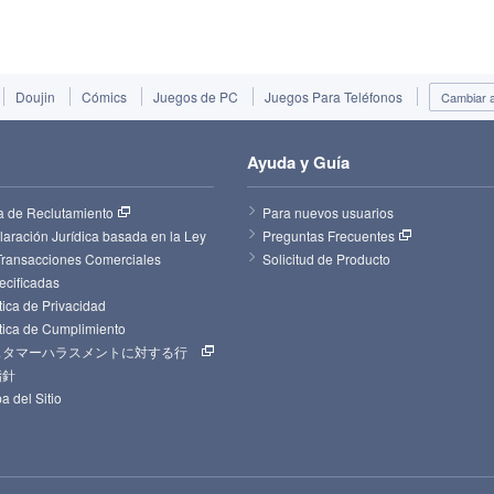
Doujin
Cómics
Juegos de PC
Juegos Para Teléfonos
Cambiar al
Ayuda y Guía
a de Reclutamiento
Para nuevos usuarios
aración Jurídica basada en la Ley 
Preguntas Frecuentes
Transacciones Comerciales 
Solicitud de Producto
ecificadas
tica de Privacidad
ítica de Cumplimiento
スタマーハラスメントに対する行
指針
a del Sitio