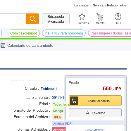
Language
Servicios Relacionados
Búsqueda
Buscar
Avanzada
Favoritos
Carrito
Guía
Cómics (comipo)
Ir a R18 (Para hombres)
Para mujeres (todas las 
Calendario de Lanzamiento
Precio
550
Círculo
JPY
Tablesalt
Lanzamiento
09/11/18
Añadir al carrito
Edad
Todas las edades
Formato del Producto
Manga
Favoritos
Formato del Archivo
JPEG
Archivo PDF
Idiomas Admitidos
Japonés
Compatibilidad