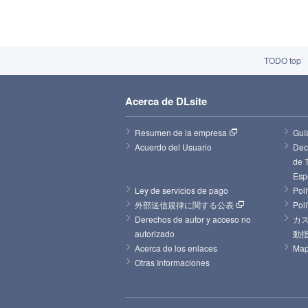
TODO top
Acerca de DLsite
Resumen de la empresa
Guí
Acuerdo del Usuario
Decl
de 
Esp
Ley de servicios de pago
Polí
外部送信規律に関する公表
Pol
Derechos de autor y acceso no 
カ
autorizado
動
Acerca de los enlaces
Map
Otras Informaciones