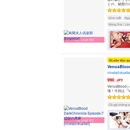
との、秘密の
Kính mắt
Ngư
Mang thai / Làm
Trò chơi PC
DLsite độc q
VenusBloo
ninetail/dualta
990
JPY
VenusBl
場！今回は『V
Cô gái không p
Trò chơi PC