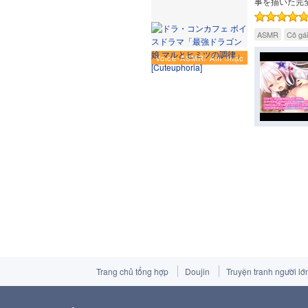
事を描いた完
ASMR
Cô gái
Voice-ASMR/ Âm nhạc
Trang chủ tổng hợp
Doujin
Truyện tranh người lớ