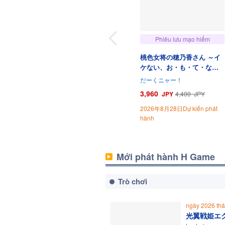
Phiêu lưu mạo hiểm
桃色女将の穂乃香さん ～イ
ケない、お・も・て・な・
し～
だーくニャー！
3,960
JPY
4,400
JPY
2026年8月28日Dự kiến phát
hành
Mới phát hành H Game
Trò chơi
ngày 2026 t
光翼戦姫エ