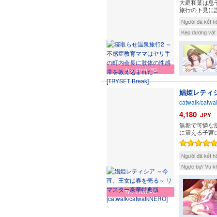
大庭和葉は息
旅行の下見に
Người đã kết h
Kẹp dương vật
Trò chơi PC
娼姫レティ
catwalk/catw
4,180
JPY
無垢で可憐な
に震える子宮
Người đã kết h
Ngực bự/ Vú k
Trò chơi PC