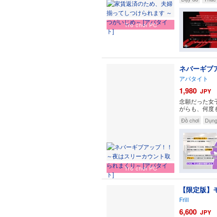
Trò chơi PC
ネバーギブ
アパタイト
1,980
JPY
念願だった女
がらも、何度
Đồ chơi
Dụng 
Trò chơi PC
【限定版】
Frill
6,600
JPY