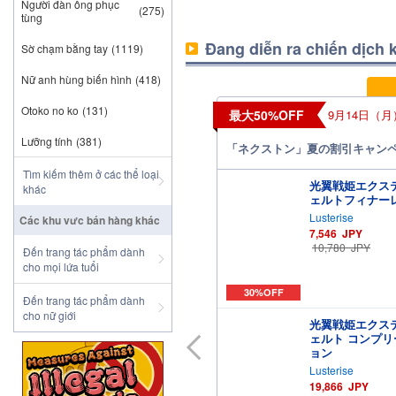
Người đàn ông phục
(275)
tùng
Đang diễn ra chiến dịch
Sờ chạm bằng tay
(1119)
Nữ anh hùng biến hình
(418)
Otoko no ko
(131)
最大50%OFF
9月14日（月）
Lưỡng tính
(381)
「ネクストン」夏の割引キャン
Tìm kiếm thêm ở các thể loại
光翼戦姫エクス
khác
ェルトフィナー
Lusterise
Các khu vưc bán hàng khác
7,546
JPY
10,780
JPY
Đến trang tác phẩm dành
cho mọi lứa tuổi
30%OFF
Đến trang tác phẩm dành
cho nữ giới
光翼戦姫エクス
ェルト コンプ
ョン
Lusterise
19,866
JPY