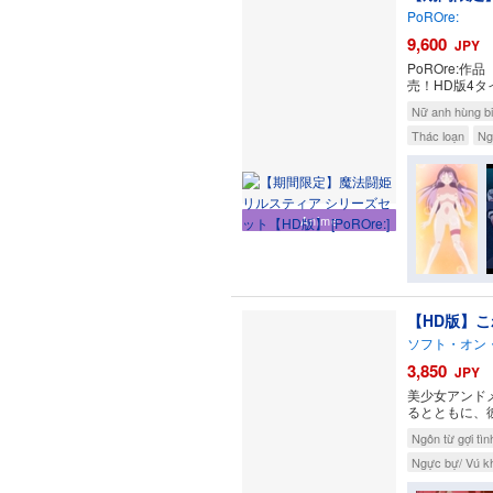
PoROre:
9,600
JPY
PoROre
売！HD版4タ
Nữ anh hùng bi
Thác loạn
Ng
Anime
【HD版】こ
ソフト・オン
3,850
JPY
美少女アンド
るとともに、
Ngôn từ gợi tìn
Ngực bự/ Vú k