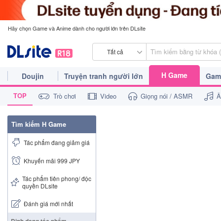
Hãy chọn Game và Anime dành cho người lớn trên DLsite
Tất cả
H Game
Doujin
Truyện tranh người lớn
Game
TOP
Trò chơi
Video
Giọng nói / ASMR
Â
Tìm kiếm H Game
Tác phẩm đang giảm giá
Khuyến mãi 999 JPY
Tác phẩm tiên phong/ độc
quyền DLsite
Đánh giá mới nhất
Định dạng tác phẩm