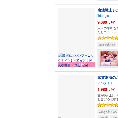
魔法戦士シ
Triangle
9,680
JPY
人々の平和を
たしてシンフ
Mặc quần áo
Trò chơi PC
家賃返済の
アパタイト
1,980
JPY
愛があれば、
と告げると彼
Vòng cổ/ Xích/
Dạy dỗ
Thác 