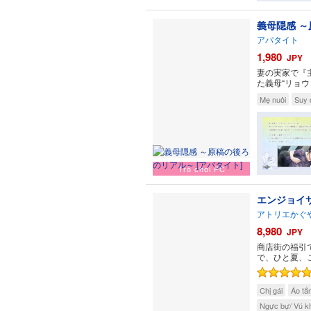
義母隠感 
アパタイト
1,980
JPY
妻の実家で『
た義母“リョ
Mẹ nuôi
Suy 
Trò chơi PC
エンジョイ
アトリエかぐ
8,980
JPY
商店街の福引
で、ひと夏、
Chị gái
Áo tắ
Ngực bự/ Vú k