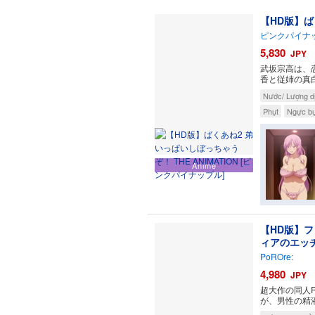
【HD版】ば
ピンクパイナ
5,830
JPY
武坂宗高は、
香と従姉の真
Nước/ Lượng dị
Phụt
Ngực bự
Anime
【HD版】
ィアのエッ
PoROre:
4,980
JPY
超大作の同人
が、男性の精