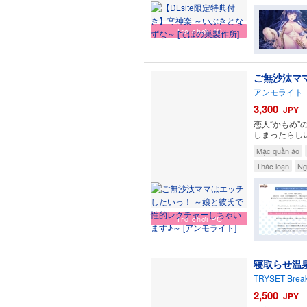
Trò chơi PC
ご無沙汰マ
アンモライト
3,300
JPY
恋人“かもめ
しまったらし
Mặc quần áo
Thác loạn
Ng
Trò chơi PC
寝取らせ温
TRYSET Brea
2,500
JPY