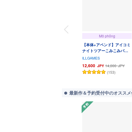
Mô phỏng
【本体+アペンド】アイコミ
ナイトツアーこみこみパッ
ク
ILLGAMES
12,600
JPY
14,000
JPY
(153)
最新作＆予約受付中のオススメ