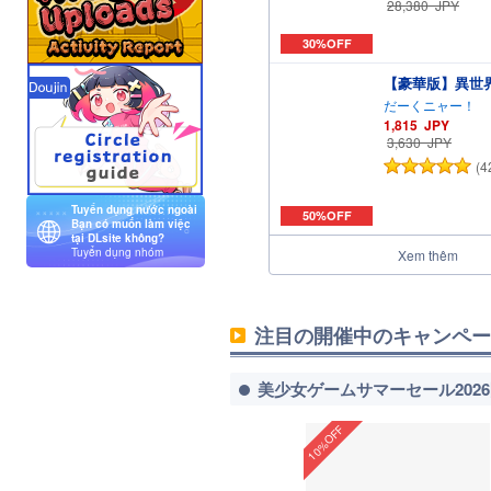
28,380
JPY
30%OFF
【豪華版】異世界縁
だーくニャー！
1,815
JPY
3,630
JPY
(4
Tuyển dụng nước ngoài
50%OFF
Bạn có muốn làm việc
tại DLsite không?
Tuyển dụng nhóm
Xem thêm
注目の開催中のキャンペー
美少女ゲームサマーセール202
10%OFF