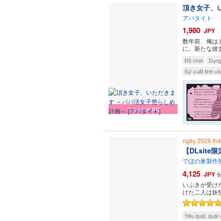
頂き女子、
アパタイト
1,980
JPY
数年前、俺は
に。新たな彼
Đồ chơi
Dụng 
Sự xuất tinh và
Trò chơi PC
ngày 2026 t
【DLsit
でぼの巣製作
4,125
JPY
5
いぶきが受け
けた二人は妖
Yêu quái, quái 