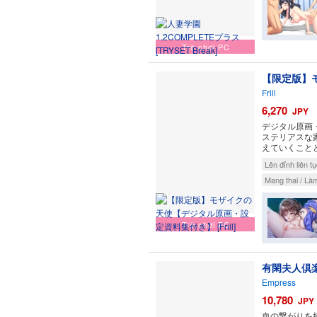
Trò chơi PC
【限定版】
Frill
6,270
JPY
デジタル原画
ステリアスな
えていくこと
Lên đỉnh liên t
Mang thai / Làm
Trò chơi PC
有閑夫人倶
Empress
10,780
JPY
血の繋がりを